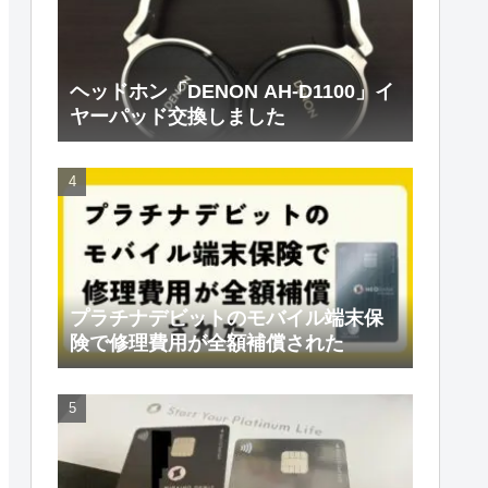
ヘッドホン「DENON AH-D1100」イ
ヤーパッド交換しました
プラチナデビットのモバイル端末保
険で修理費用が全額補償された