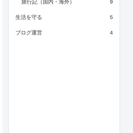
旅行記（国内・海外）
9
生活を守る
5
ブログ運営
4