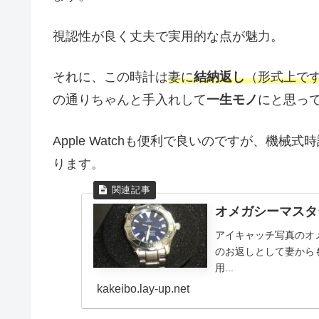
視認性が良く丈夫で実用的な点が魅力。
それに、この時計は
妻に
結納返し
（形式上で
の通りちゃんと手入れして
一生モノ
にと思っ
Apple Watchも便利で良いのですが、機
ります。
オメガシーマスタ
アイキャッチ写真のオメガ
のお返しとして妻から
用...
kakeibo.lay-up.net