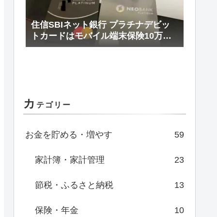
住信SBIネット銀行 プラチナデビッ
トカードはモバイル端末保険10万円/
年まで補償
カ
テゴリー
お金を貯める・増やす
59
家計簿・家計管理
23
節税・ふるさと納税
13
保険・年金
10