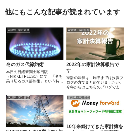
他にもこんな記事が読まれています
家計簿・家計管理
家計簿・家計管理
冬のガス代節約術
2022年の家計決算報告で
す
本日の日経新聞土曜日版
（NIKKEI PLUS1）にて、「冬を
家計の決算は、昨年までは投資ブ
乗り切るガス節約術」という特集
ログの方でまとめていましたが、
記事が組まれていました。実際我
今年からはこちらのブログでまと
が家でも、夏に比べて冬はガスの
めることにしました。我が家は、
使用量が...
私が家計の管理をしていますが、
家計簿・家計管理
家計簿・家計管理
年に1回家...
10年来続けてきた家計簿を