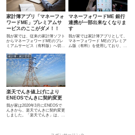
家計簿アプリ「マネーフォ
マネーフォワードME 銀行
ワードME」プレミアムサ
連携が一部出来なくなりま
ービスのここがダメ！！
す
我が家では、従来の家計簿ソフト
我が家では家計簿アプリとして、
からマネーフォワードMEのプレ
マネーフォワード MEのプレミア
ミアムサービス（有料版）へ切り
ム版（有料）を使用しており、家
替えたことで、家計管理にかける
計管理が非常に楽になりました。
作業時間が相当短縮され効率化さ
Zaimなど類似サービスと比べて
家計簿・家計管理
れました。...
も、マ...
楽天でんき値上げにより
ENEOSでんきに契約変更
我が家は2020年3月にENEOSで
んきから、楽天でんきに契約変更
しました。「楽天でんき」は、基
本料金が無いということと、期間
限定の楽天ポイントを支払いに使
用で...
スポンサーリンク