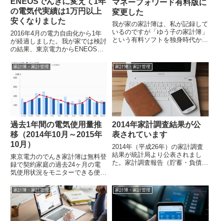
ENEOSでんきに変えて1年
マネーフォワード有料版に
の電気代実績は1万円以上
変更した
安くなりました
我が家の家計簿は、私が記録して
いるのですが「ゆう子の家計簿」
2016年4月の電力自由化から1年
という有料ソフトを独身時代から
が経過しました。我が家では検討
愛用していました
の結果、東京電力からENEOSで
（Windows95（たぶん）の頃か
んきに変更を行っています。さ
らずっとアップデー...
て、1年間の実績について電気代
家計簿・家計管理
家計簿・家計管理
の集計...
過去1年間の電気使用量推
2014年家計調査結果が公
移（2014年10月～2015年
表されています
10月）
2014年（平成26年）の家計調査
結果が統計局より公表されまし
東京電力のでんき家計簿は無料登
た。家計調査報告（貯蓄・負債
録で契約家庭の過去24ヶ月の電
編）－平成26年（2014年）平均
気使用状況をモニターできる便利
結果速報－（二人以上の世帯）他
なサイトです。この1年間で節電
人のお...
の成果はどうだったのかを上記サ
家計簿・家計管理
家計簿・家計管理
イトで確認...