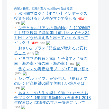
先輩と後輩、距離が変わった日から始まる恋
氷河期ブログ / 【すごい】インデックス
投資を続けると人生がマジで変わる
NEW!
(8/5)
シデとセルリアンの節約blog / 【2026年7
月】積立投資で資産運用 前月比マイナス34
万円！どうせ増えると思ってたから減って
ビックリ
NEW!
(8/5)
おさいふプラス / 配当金が増えると変わ
ること
(7/20)
ピヨママの投資と家計と子育てと / 海の
幸・海の幸・海の幸・海の幸！
(4/9)
働くママの資産運用ブログ / PC買い替え
(6/25)
シンプルライフ。充実生活。 / 糖質オフ
のレシピ◎糖質0g麺で美味しい焼きそば
(5/5)
あきんこの人生を楽しく過ごすためのお
金ブログ / 【年間貯蓄額640万円達成】2018
年貯蓄額と2019年のマネー管理について
(1/3)