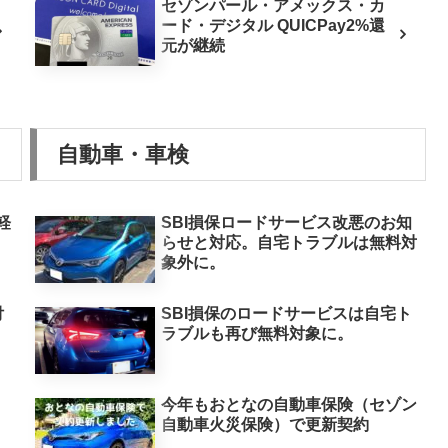
セゾンパール・アメックス・カ
ード・デジタル QUICPay2%還
元が継続
自動車・車検
を軽
SBI損保ロードサービス改悪のお知
らせと対応。自宅トラブルは無料対
象外に。
付
SBI損保のロードサービスは自宅ト
ラブルも再び無料対象に。
今年もおとなの自動車保険（セゾン
自動車火災保険）で更新契約