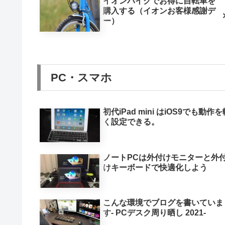
イオンバイクでお得に自転車を
購入する（イオンお客様感謝デ
ー）
PC・スマホ
初代iPad mini はiOS9でも動作
く設定できる。
ノートPCは外付けモニターと外
けキーボードで快適化しよう
こんな環境でブログを書いていま
す- PCデスク周り晒し 2021-