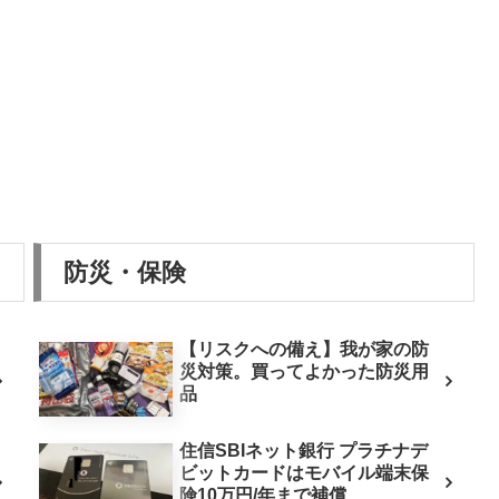
防災・保険
【リスクへの備え】我が家の防
災対策。買ってよかった防災用
品
住信SBIネット銀行 プラチナデ
ビットカードはモバイル端末保
険10万円/年まで補償