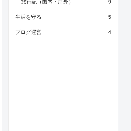
旅行記（国内・海外）
9
生活を守る
5
ブログ運営
4