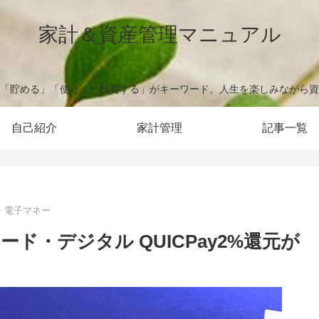
家計＆資産管理マニュアル
「貯める」「使う」「投資する」がキーワード。人生を楽しみながら資
自己紹介
家計管理
記事一覧
・電子マネー
ド・デジタル QUICPay2%還元が