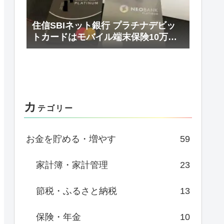
住信SBIネット銀行 プラチナデビッ
トカードはモバイル端末保険10万円/
年まで補償
カ
テゴリー
お金を貯める・増やす
59
家計簿・家計管理
23
節税・ふるさと納税
13
保険・年金
10