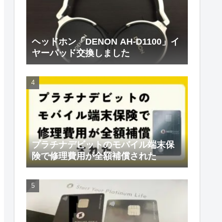
ヘッドホン「DENON AH-D1100」イ
ヤーパッド交換しました
プラチナデビットのモバイル端末保
険で修理費用が全額補償された