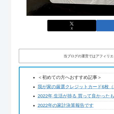
X
当ブログの運営ではアフィリエ
＜初めての方へおすすめ記事＞
我が家の厳選クレジットカード6枚（2
2022年 生活が捗る 買って良かった
2022年の家計決算報告です