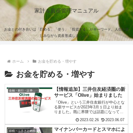
家計＆資産管理マニュアル
お金との付き合いは「貯める」「使う」「投資する」がキーワード。人生を楽
しみながら資産形成しましょう。
ホーム
お金を貯める・増やす
お金を貯める・増やす
【情報追加】三井住友経済圏の新
金融・銀行・証券会社
サービス「Olive」始まりました
「Olive」という三井住友銀行が中心とな
る新サービスが2023年3月１日より始ま
りました。既に界隈では話題になってい
ますが、三井住友系のサービスを集中し
2023.02.26
2023.06.07
て利用...
マイナンバーカードとスマホによ
節税・ふるさと納税