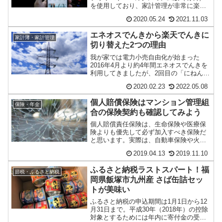
を使用しており、家計管理が非常に楽に
なりました。Zaimなど類似サービスと比
2020.05.24
2021.11.03
べても、マ...
エネオスでんきから楽天でんきに
家計簿・家計管理
切り替えた2つの理由
我が家では電力小売自由化が始まった
2016年4月より約4年間エネオスでんきを
利用してきましたが、2回目の「にねんと
く2割」の更新のタイミングで見直しを行
2020.02.23
2022.05.08
い、今月...
個人賠償保険はマンション管理組
保険・年金
合の保険契約も確認してみよう
個人賠償責任保険は、生命保険や医療保
険よりも優先して必ず加入すべき保険だ
と思います。実際は、自動車保険や火災
保険の特約で加入しているケースも多い
2019.04.13
2019.11.10
ですけどね。最近...
ふるさと納税ラストスパート！福
節税・ふるさと納税
岡県飯塚市九州産 さば缶詰セッ
トが美味い
ふるさと納税の申込期間は1月1日から12
月31日まで。平成30年（2018年）の控除
対象とするためには年内に寄付金の受領