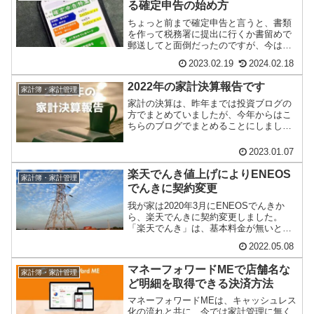
る確定申告の始め方
ちょっと前まで確定申告と言うと、書類
を作って税務署に提出に行くか書留めで
郵送してと面倒だったのですが、今はマ
イナンバーカードとスマホがあれば、カ
2023.02.19
2024.02.18
ードリーダーも不...
2022年の家計決算報告です
家計簿・家計管理
家計の決算は、昨年までは投資ブログの
方でまとめていましたが、今年からはこ
ちらのブログでまとめることにしまし
た。我が家は、私が家計の管理をしてい
ますが、年に1回家...
2023.01.07
楽天でんき値上げによりENEOS
家計簿・家計管理
でんきに契約変更
我が家は2020年3月にENEOSでんきか
ら、楽天でんきに契約変更しました。
「楽天でんき」は、基本料金が無いとい
うことと、期間限定の楽天ポイントを支
2022.05.08
払いに使用で...
マネーフォワードMEで店舗名な
家計簿・家計管理
ど明細を取得できる決済方法
マネーフォワードMEは、キャッシュレス
化の流れと共に、今では家計管理に無く