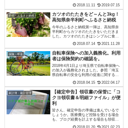
処理が終わっている必要があります。そ
2018.11.11
2019.07.15
ろそ...
カツオのたたきをど～んと3kg！
節税・ふるさと納税
高知県奈半利町へふるさと納税
今年のふるさと納税第一弾は、高知県奈
半利町からカツオのたたきをいただきま
した。カツオのたたきはシンプルに食べ
ても良いし、アレンジ料理もいろいろと
2018.07.14
2021.11.28
出来るので非常に...
自転車保険への加入義務化。利用
保険・年金
者は保険契約の確認を。
2018年4月1日より埼玉県で自転車保険へ
の加入が義務化されました。参照「埼玉
県自転車の安全な利用の促進に関する条
例」が改正されました～自転車損害保険
2018.04.15
2022.04.17
加入義務化...
【確定申告】領収書の保管に「コ
家計簿・家計管理
クヨ領収書＆明細ファイル」が便
利
皆さん、確定申告の準備は進んでいるで
しょうか。医療費など控除を受ける場合
も、ブログ経費を計上する場合も領収書
の提出（または保管）が必要となりま
2018.01.20
2021.02.23