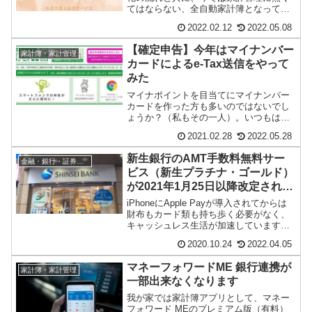
てはならない、全自動家計簿となってい
ます。このアプリ一つで保有する全ての
2022.02.12
2022.05.08
資産状況やお金...
【確定申告】今年はマイナンバー
家計簿・家計管理
カードによるe-Tax送信をやって
みた
マイナポイントを目当てにマイナンバー
カードを作った方も多いのではないでし
ょうか？（私もその一人）。いつもは紙
で郵送していた所得税の確定申告です
2021.02.28
2022.05.28
が、今年はマイナン...
新生銀行のAMT手数料無料サー
金融・銀行・証券会社
ビス（新生プラチナ・ゴールド）
が2021年1月25日以降改定されま
す
iPhoneにApple Payが導入されてからは
財布もカード類も持ち歩く必要がなく、
キャッシュレス生活が加速しています。
それでも急きょ現金が必要な場合がある
2020.10.24
2022.04.05
の...
マネーフォワードME 銀行連携が
家計簿・家計管理
一部出来なくなります
我が家では家計簿アプリとして、マネー
フォワード MEのプレミアム版（有料）