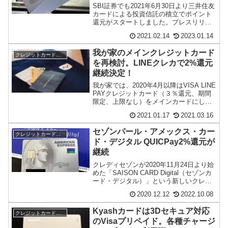
ト最大5％
SBI証券でも2021年6月30日より三井住友
カードによる投資信託の積立でポイント
還元がスタートしました。プレスリリー
ス三井住友カードとSBI 証券 、クレジ
2021.02.14
2023.01.14
ッ...
我が家のメインクレジットカード
クレジットカード・電子マネー
を再検討。LINEクレカで2%還元
継続決定！
我が家では、2020年4月以降はVISA LINE
PAYクレジットカード（３％還元、期間
限定、上限なし）をメインカードにして
きました。このVISA LINE ...
2021.01.17
2021.03.16
セゾンパール・アメックス・カー
クレジットカード・電子マネー
ド・デジタル QUICPay2%還元が
継続
クレディセゾンが2020年11月24日より始
めた「SAISON CARD Digital（セゾンカ
ード・デジタル）」という新しいクレジ
ットカードサービスは、スマ...
2020.12.12
2022.10.08
Kyashカードは3Dセキュア対応
クレジットカード・電子マネー
のVisaプリペイド。各種チャージ