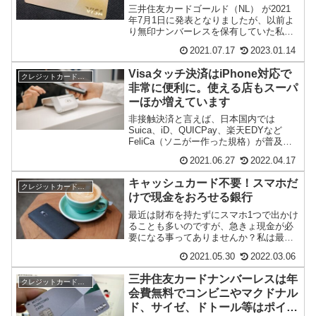
三井住友カードゴールド（NL） が2021
年7月1日に発表となりましたが、以前よ
り無印ナンバーレスを保有していた私と
しては、「年間100万円利用で年会費永年
2021.07.17
2023.01.14
無料...
Visaタッチ決済はiPhone対応で
クレジットカード・電子マネー
非常に便利に。使える店もスーパ
ーほか増えています
非接触決済と言えば、日本国内では
Suica、iD、QUICPay、楽天EDYなど
FeliCa（ソニがー作った規格）が普及し
ていますが、海外だとVISAタッチやマ...
2021.06.27
2022.04.17
キャッシュカード不要！スマホだ
クレジットカード・電子マネー
けで現金をおろせる銀行
最近は財布を持たずにスマホ1つで出かけ
ることも多いのですが、急きょ現金が必
要になる事ってありませんか？私は最
近、住信SBIネット銀行とauじぶん銀行
2021.05.30
2022.03.06
を普段使いし...
三井住友カードナンバーレスは年
クレジットカード・電子マネー
会費無料でコンビニやマクドナル
ド、サイゼ、ドトール等はポイン