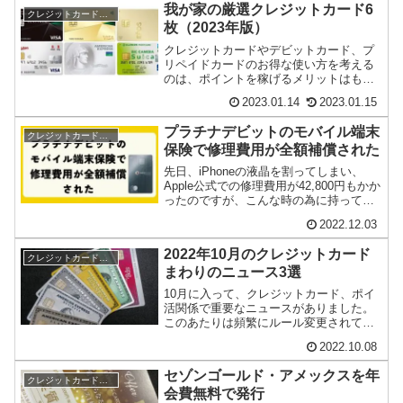
我が家の厳選クレジットカード6
クレジットカード・電子マネー
枚（2023年版）
クレジットカードやデビットカード、プ
リペイドカードのお得な使い方を考える
のは、ポイントを稼げるメリットはもち
ろんですが、ゲームの裏ワザ攻略の様な
2023.01.14
2023.01.15
面白みがあります...
プラチナデビットのモバイル端末
クレジットカード・電子マネー
保険で修理費用が全額補償された
先日、iPhoneの液晶を割ってしまい、
Apple公式での修理費用が42,800円もかか
ったのですが、こんな時の為に持ってい
た、住信SBIネット銀行が発行するプ...
2022.12.03
2022年10月のクレジットカード
クレジットカード・電子マネー
まわりのニュース3選
10月に入って、クレジットカード、ポイ
活関係で重要なニュースがありました。
このあたりは頻繁にルール変更されてい
るので、ちゃんと情報をチェックしてお
2022.10.08
かないといつの...
セゾンゴールド・アメックスを年
クレジットカード・電子マネー
会費無料で発行