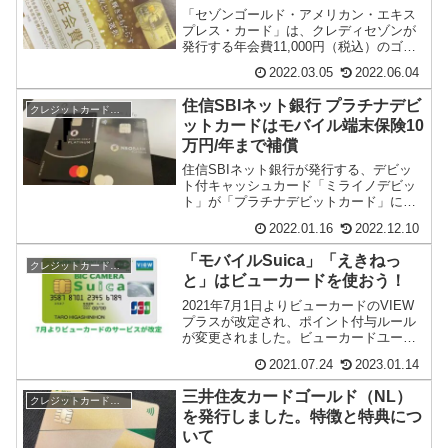
「セゾンゴールド・アメリカン・エキス
プレス・カード」は、クレディセゾンが
発行する年会費11,000円（税込）のゴー
ルドカードです。私は「セゾンパール・
2022.03.05
2022.06.04
アメックス...
住信SBIネット銀行 プラチナデビ
クレジットカード・電子マネー
ットカードはモバイル端末保険10
万円/年まで補償
住信SBIネット銀行が発行する、デビッ
ト付キャッシュカード「ミライノデビッ
ト」が「プラチナデビットカード」に名
称変更し、券面もメタル調のナンバーレ
2022.01.16
2022.12.10
スカードに刷新...
「モバイルSuica」「えきねっ
クレジットカード・電子マネー
と」はビューカードを使おう！
2021年7月1日よりビューカードのVIEW
プラスが改定され、ポイント付与ルール
が変更されました。ビューカードユーザ
ーは要チェックの内容となっています。
2021.07.24
2023.01.14
プレスリ...
三井住友カードゴールド（NL）
クレジットカード・電子マネー
を発行しました。特徴と特典につ
いて