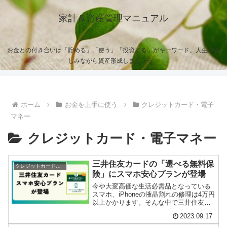
家計＆資産管理マニュアル
お金との付き合いは「貯める」「使う」「投資する」がキーワード。人生を楽
しみながら資産形成しましょう。
ホーム
お金を上手に使う
クレジットカード・電子
マネー
クレジットカード・電子マネー
三井住友カードの「選べる無料保
クレジットカード・電子マネー
険」にスマホ安心プランが登場
今や大変高価な生活必需品となっている
スマホ、iPhoneの液晶割れの修理は4万円
以上かかります。そんな中で三井住友カ
ードが「選べる無料保険」を9月1日から
2023.09.17
強化し...