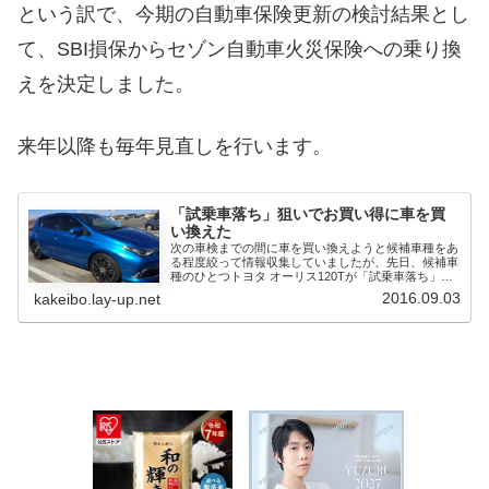
という訳で、今期の自動車保険更新の検討結果とし
て、SBI損保からセゾン自動車火災保険への乗り換
えを決定しました。
来年以降も毎年見直しを行います。
「試乗車落ち」狙いでお買い得に車を買
い換えた
次の車検までの間に車を買い換えようと候補車種をあ
る程度絞って情報収集していましたが、先日、候補車
種のひとつトヨタ オーリス120Tが「試乗車落ち」と
して中古車市...
2016.09.03
kakeibo.lay-up.net