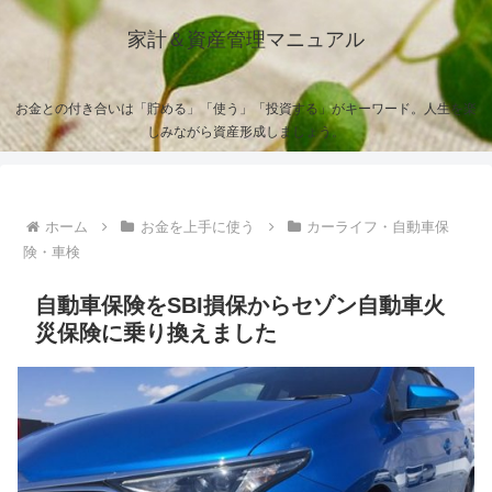
家計＆資産管理マニュアル
お金との付き合いは「貯める」「使う」「投資する」がキーワード。人生を楽
しみながら資産形成しましょう。
ホーム
お金を上手に使う
カーライフ・自動車保
険・車検
自動車保険をSBI損保からセゾン自動車火
災保険に乗り換えました