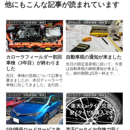
他にもこんな記事が読まれています
カーライフ・自動車保険・車検
カーライフ・自動車保険・車検
カローラフィールダー初回
自動車税の通知が来ました
車検（3年目）が終わりま
先日の固定資産税に続いて、今度
した
は自動車税の納税通知が来まし
た。納付期限は5月一杯まで。う
先日、車検の見積について記事を
ちのは34,500円となります。春は
書きましたが、本日ディーラーで
何かと出費が多くて嫌になります
車検に出してきました。走行距離
ね（仕...
40,000キロ強のカローラフイール
ダーの1回目（3年）の車検費用
カーライフ・自動車保険・車検
カーライフ・自動車保険・車検
を以...
SBI損保ロードサービス改
楽天Carタイヤ交換で安く