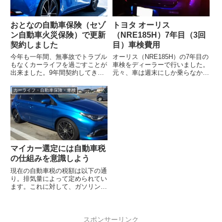
おとなの自動車保険（セゾ
トヨタ オーリス
ン自動車火災保険）で更新
（NRE185H）7年目（3回
契約しました
目）車検費用
今年も一年間、無事故でトラブル
オーリス（NRE185H）の7年目の
もなくカーライフを過ごすことが
車検をディーラーで行いました。
出来ました。9年間契約してきた
元々、車は週末にしか乗らなかっ
SBI損保から、おとなの自動車保
たのが、コロナ禍となり車での移
険（セゾン自動車火災保険）へ乗
動を主としたことで、走行距離は
カーライフ・自動車保険・車検
り換えた...
一気...
マイカー選定には自動車税
の仕組みを意識しよう
現在の自動車税の税額は以下の通
り。排気量によって定められてい
ます。これに対して、ガソリン車
は登録から13年以上で15％の重
加算税が、ディーゼル車は11年
目以降1...
スポンサーリンク