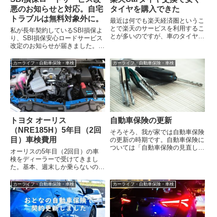
悪のお知らせと対応。自宅
タイヤを購入できた
トラブルは無料対象外に。
最近は何でも楽天経済圏というこ
とで楽天のサービスを利用するこ
私が長年契約しているSBI損保よ
とが多いのですが、車のタイヤ交
り、SBI損保安心ロードサービス
換も「楽天Carタイヤ交換」とい
改定のお知らせが届きました。参
うサービスがあることをご存知で
照SBI損保の自動車保険ロードサ
しょうか...
ービス内容一部変更のご案内
カーライフ・自動車保険・車検
カーライフ・自動車保険・車検
2017...
トヨタ オーリス
自動車保険の更新
（NRE185H）5年目（2回
そろそろ、我が家では自動車保険
目）車検費用
の更新の時期です。自動車保険に
ついては「自動車保険の見直し」
オーリスの5年目（2回目）の車
でも記事にしていますが、節約の
検をディーラーで受けてきまし
為には毎年きちんと検討すべきで
た。基本、週末しか乗らないので
す（結構金...
走行距離はまだ19,000キロとなっ
ています（最近はコロナ対策とし
カーライフ・自動車保険・車検
カーライフ・自動車保険・車検
て車通...