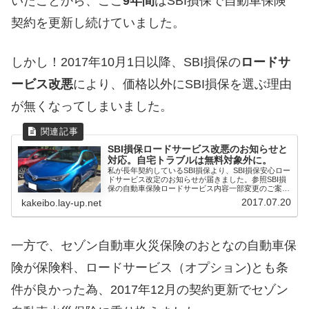
いたことから、ここ
9年間
はSBI損保で自動車保険
契約を更新し続けていました。
しかし！2017年10月1日以降、SBI損保の
ロードサ
ービス改悪
により、価格以外にSBI損保を選ぶ理由
が無くなってしまいました。
SBI損保ロードサービス改悪のお知らせと
対応。自宅トラブルは無料対象外に。
私が長年契約しているSBI損保より、SBI損保安心ロー
ドサービス改定のお知らせが届きました。参照SBI損
保の自動車保険ロードサービス内容一部変更のご案内
2017...
2017.07.20
kakeibo.lay-up.net
一方で、セゾン自動車火災保険のおとなの自動車保
険が保険料、ロードサービス（オプション)とも条
件が良かった為、2017年12月の契約更新でセゾン