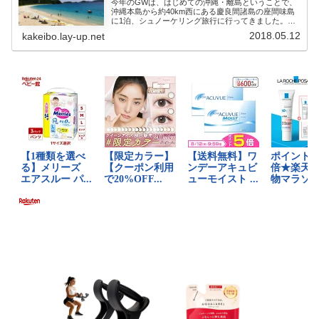
今年のGWは、はじめての沖縄・離島ということで、
沖縄本島から約40km西にある慶良間諸島の座間味島
に1泊、シュノーケリング旅行に行ってきました。座
間味島は那覇か...
2018.05.12
kakeibo.lay-up.net