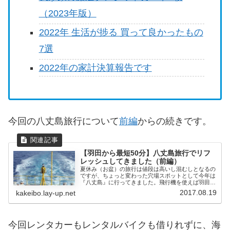
（2023年版）
2022年 生活が捗る 買って良かったもの
7選
2022年の家計決算報告です
今回の八丈島旅行について
前編
からの続きです。
【羽田から最短50分】八丈島旅行でリフ
レッシュしてきました（前編）
夏休み（お盆）の旅行は値段は高いし混むしとなるの
ですが、ちょっと変わった穴場スポットとして今年は
『八丈島』に行ってきました。飛行機を使えば羽田か
ら50分程度で行...
2017.08.19
kakeibo.lay-up.net
今回レンタカーもレンタルバイクも借りれずに、海