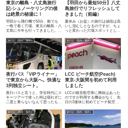
東京の離島・八丈島旅行
【羽田から最短50分】八丈
記-シュノーケリングの後
島旅行でリフレッシュして
は絶景の秘湯に！
きました（前編）
羽田から飛行機で50分、船でも
夏休み（お盆）の旅行は値段は高
一晩で着く穴場、東京の離島・八
いし混むしとなるのですが、ちょ
丈島に今年も行ってきました。沖
っと変わった穴場スポットとして
縄のように開発されたリゾート地
今年は『八丈島』に行ってきまし
ではないので、本当に何もないと
た。飛行機を使えば羽田から50
旅行記（国内・海外）
旅行記（国内・海外）
ころですが...
分程度で行...
夜行バス「VIPライナー」
LCC ピーチ航空(Peach)
で東京から大阪へ。快適な
東京-大阪間を初めて利用
3列独立シート。
しました
夜行バスと言うと、学生時代にス
LCCの格安航空券に興味はあった
キーツアーで使った時は寝れずに
のですが利用する機会がなく、先
二度と乗らないなんて思ったもの
日の3連休に初めてピーチ航空
ですが、最近の夜行バスは非常に
(Peach)の東京-大阪間を利用しま
快適と聞いて、また新幹線のほぼ
した。なにしろ安い！！！2週間
旅行記（国内・海外）
旅行記（国内・海外）
半額という...
程...