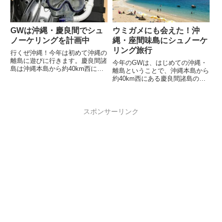
GWは沖縄・慶良間でシュ
ウミガメにも会えた！沖
ノーケリングを計画中
縄・座間味島にシュノーケ
リング旅行
行くぜ沖縄！今年は初めて沖縄の
離島に遊びに行きます。慶良間諸
今年のGWは、はじめての沖縄・
島は沖縄本島から約40km西にあ
離島ということで、沖縄本島から
り、那覇から日帰りも可能な距離
約40km西にある慶良間諸島の座
です。
間味島に1泊、シュノーケリング
旅行に行ってきました。座間味島
は那覇か...
スポンサーリンク