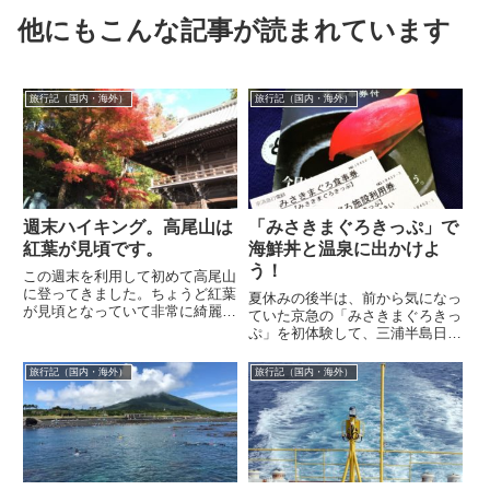
他にもこんな記事が読まれています
旅行記（国内・海外）
旅行記（国内・海外）
週末ハイキング。高尾山は
「みさきまぐろきっぷ」で
紅葉が見頃です。
海鮮丼と温泉に出かけよ
う！
この週末を利用して初めて高尾山
に登ってきました。ちょうど紅葉
夏休みの後半は、前から気になっ
が見頃となっていて非常に綺麗な
ていた京急の「みさきまぐろきっ
のと、身体を動かした後には温泉
ぷ」を初体験して、三浦半島日帰
もあり近場のレジャーにおススメ
り旅行に行ってきました。みさき
です。ただ...
まぐろきっぷは京急の発着駅（私
旅行記（国内・海外）
旅行記（国内・海外）
達は品川）...