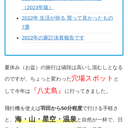
（2023年版）
2022年 生活が捗る 買って良かったもの
7選
2022年の家計決算報告です
夏休み（お盆）の旅行は値段は高いし混むしとなる
穴場スポット
のですが、ちょっと変わった
と
『八丈島』
して今年は
に行ってきました。
飛行機を使えば
羽田から50分程度
で行ける手軽さ
海・山・星空・温泉
と、
と自然が一杯で、日