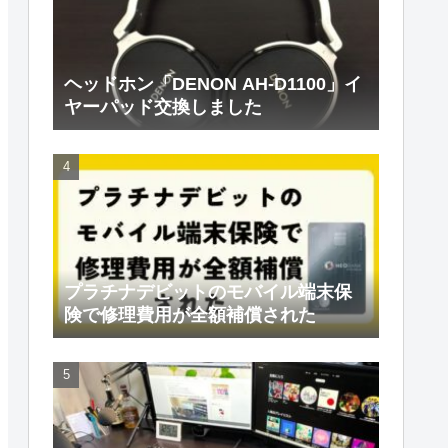
ヘッドホン「DENON AH-D1100」イ
ヤーパッド交換しました
プラチナデビットのモバイル端末保
険で修理費用が全額補償された