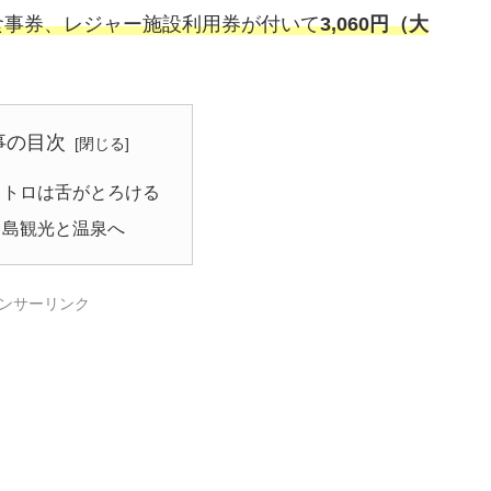
食事券、レジャー施設利用券が付いて
3,060円（大
事の目次
中トロは舌がとろける
ヶ島観光と温泉へ
ンサーリンク