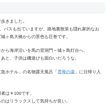
で歩きました。
分、バスも出ていますが、路地裏散策も隠れ家的なお
ば城ヶ島大橋からの景色も圧巻です。
台から海岸沿いを馬の背洞門～城ヶ島灯台へ。
。あと、子供は磯遊びも面白いだろうな。
京急ホテル」の名物露天風呂「
雲母の湯
」に日帰り入
者は￥100です。
るのはリラックスして気持ちが良い。