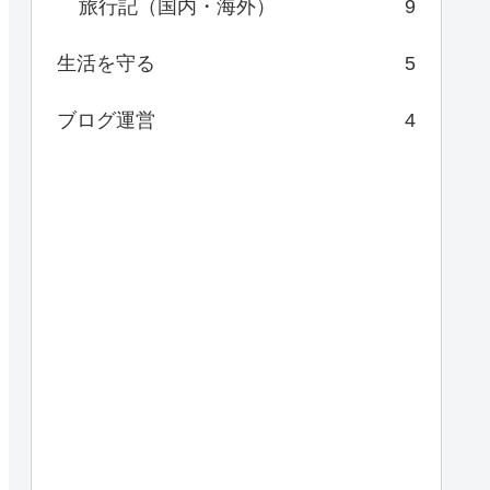
旅行記（国内・海外）
9
生活を守る
5
ブログ運営
4