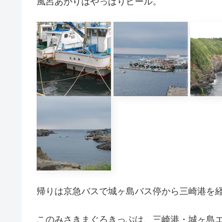
風呂あがりはやっぱりビール。
帰りは京急バスで城ヶ島バス停から三崎港を
このみさきまぐろきっぷは、三崎港・城ヶ島