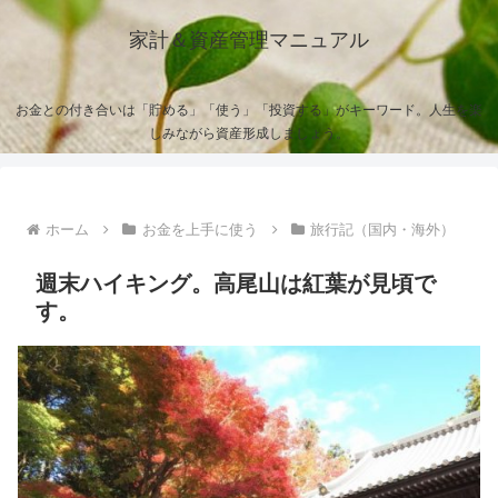
家計＆資産管理マニュアル
お金との付き合いは「貯める」「使う」「投資する」がキーワード。人生を楽
しみながら資産形成しましょう。
ホーム
お金を上手に使う
旅行記（国内・海外）
週末ハイキング。高尾山は紅葉が見頃で
す。