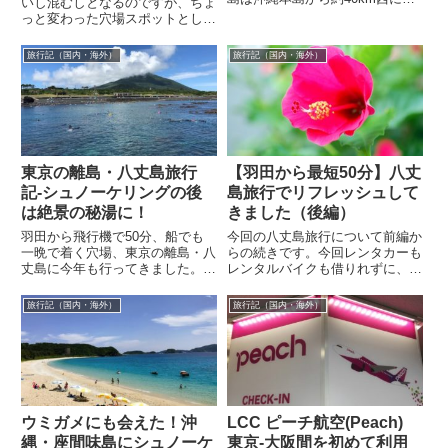
いし混むしとなるのですが、ちょ
り、那覇から日帰りも可能な距離
っと変わった穴場スポットとして
です。
今年は『八丈島』に行ってきまし
た。飛行機を使えば羽田から50
旅行記（国内・海外）
旅行記（国内・海外）
分程度で行...
東京の離島・八丈島旅行
【羽田から最短50分】八丈
記-シュノーケリングの後
島旅行でリフレッシュして
は絶景の秘湯に！
きました（後編）
羽田から飛行機で50分、船でも
今回の八丈島旅行について前編か
一晩で着く穴場、東京の離島・八
らの続きです。今回レンタカーも
丈島に今年も行ってきました。沖
レンタルバイクも借りれずに、海
縄のように開発されたリゾート地
を楽しんだ後は徒歩で宿の周囲
ではないので、本当に何もないと
（三根（みつね）地区）を散策し
旅行記（国内・海外）
旅行記（国内・海外）
ころですが...
た私達ですが...
ウミガメにも会えた！沖
LCC ピーチ航空(Peach)
縄・座間味島にシュノーケ
東京-大阪間を初めて利用