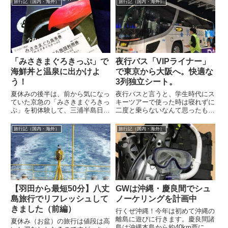
旅行記（国内・海外）
旅行記（国内・海外）
「みさきまぐろきっぷ」で
夜行バス「VIPライナー」
海鮮丼と温泉に出かけよ
で東京から大阪へ。快適な
う！
3列独立シート。
夏休みの後半は、前から気になっ
夜行バスと言うと、学生時代にス
ていた京急の「みさきまぐろきっ
キーツアーで使った時は寝れずに
ぷ」を初体験して、三浦半島日帰
二度と乗らないなんて思ったもの
り旅行に行ってきました。みさき
ですが、最近の夜行バスは非常に
まぐろきっぷは京急の発着駅（私
快適と聞いて、また新幹線のほぼ
旅行記（国内・海外）
旅行記（国内・海外）
達は品川）...
半額という...
【羽田から最短50分】八丈
GWは沖縄・慶良間でシュ
島旅行でリフレッシュして
ノーケリングを計画中
きました（前編）
行くぜ沖縄！今年は初めて沖縄の
離島に遊びに行きます。慶良間諸
夏休み（お盆）の旅行は値段は高
島は沖縄本島から約40km西にあ