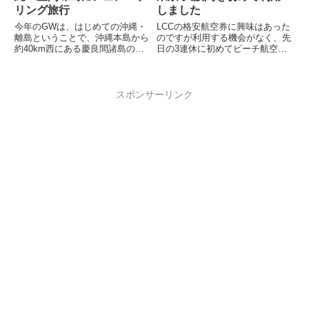
リング旅行
しました
今年のGWは、はじめての沖縄・
LCCの格安航空券に興味はあった
離島ということで、沖縄本島から
のですが利用する機会がなく、先
約40km西にある慶良間諸島の座
日の3連休に初めてピーチ航空
間味島に1泊、シュノーケリング
(Peach)の東京-大阪間を利用しま
旅行に行ってきました。座間味島
した。なにしろ安い！！！2週間
は那覇か...
程...
スポンサーリンク