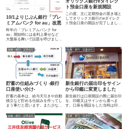
オリックス銀行eダイレク
ト預金口座を新規開設
この度、主に定期預金の置き場と
10/1よりじぶん銀行「プレ
してオリックス銀行のeダイレク
ミアムバンク for au」改悪
ト預金口座の開設が完了しまし
た。オリックス銀行では夏の特別
昨年の「プレミアムバンク for
金利キャンペーンとして7月31日
au」開始時には金利上乗せなど
までの期間...
大盤振る舞いで話題を呼びました
が、2015年10月1日より特典内容
を縮小するアナウンスが出てい
金融・銀行・証券会社
金融・銀行・証券会社
ま...
貯蓄の仕組みづくり -銀行
新生銀行の届出印をサイン
口座使い分け-
から印鑑に変更しました
貯蓄の基本は、給与天引きや自動
新生銀行は口座開設の際に届出印
積立など貯める仕組みを作ってし
を、印鑑又はサインから選べま
まう事だと思います。また少なく
す。口座を開設をした当時は印鑑
とも、決済用の生活口座と貯蓄用
なんて時代遅れだとサインを選択
口座を切り分ける事でムダな支出
しました。外資系企業などでサイ
金融・銀行・証券会社
金融・銀行・証券会社
を減らす効...
ンをする機会...