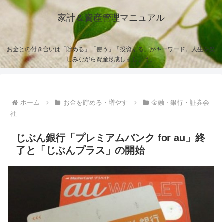
家計＆資産管理マニュアル
お金との付き合いは「貯める」「使う」「投資する」がキーワード。人生を楽
しみながら資産形成しましょう。
ホーム
お金を貯める・増やす
金融・銀行・証券会
社
じぶん銀行「プレミアムバンク for au」終
了と「じぶんプラス」の開始