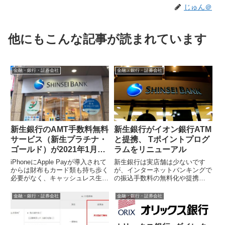
じゅん＠
他にもこんな記事が読まれています
金融・銀行・証券会社
金融・銀行・証券会社
新生銀行のAMT手数料無料
新生銀行がイオン銀行ATM
サービス（新生プラチナ・
と提携、 Tポイントプログ
ゴールド）が2021年1月25
ラムをリニューアル
日以降改定されます
iPhoneにApple Payが導入されて
新生銀行は実店舗は少ないです
からは財布もカード類も持ち歩く
が、インターネットバンキングで
必要がなく、キャッシュレス生活
の振込手数料の無料化や提携
が加速しています。それでも急き
ATMの365日24時間手数料無料と
ょ現金が必要な場合があるの...
いったサービスが充実しており、
金融・銀行・証券会社
金融・銀行・証券会社
我が家の決...