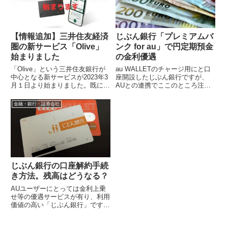
【情報追加】三井住友経済
じぶん銀行「プレミアムバ
圏の新サービス「Olive」
ンク for au」で円定期預金
始まりました
の金利優遇
「Olive」という三井住友銀行が
au WALLETのチャージ用にと口
中心となる新サービスが2023年3
座開設したじぶん銀行ですが、
月１日より始まりました。既に界
AUとの連携でここのところ注目
隈では話題になっていますが、三
が集まっています。そしてついに
井住友系のサービスを集中して利
10月13日（月）より、プレミア
金融・銀行・証券会社
用...
ムバ...
じぶん銀行の口座解約手続
き方法。残高はどうなる？
AUユーザーにとっては金利上乗
せ等の優遇サービスが有り、利用
価値の高い「じぶん銀行」です
が、AUを解約した事で、すっか
り利用しなくなってしまいまし