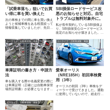
「試乗車落ち」狙いでお買
SBI損保ロードサービス改
い得に車を買い換えた
悪のお知らせと対応。自宅
トラブルは無料対象外に。
次の車検までの間に車を買い換え
ようと候補車種をある程度絞って
私が長年契約しているSBI損保よ
情報収集していましたが、先日、
り、SBI損保安心ロードサービス
候補車種のひとつトヨタ オーリ
改定のお知らせが届きました。参
ス120Tが「試乗車落ち」として
照SBI損保の自動車保険ロードサ
中古車市...
ービス内容一部変更のご案内
カーライフ・自動車保険・車検
カーライフ・自動車保険・車検
2017...
車庫証明の書き方・申請方
愛車オーリス
法
（NRE185H）初回車検費
用（3年）
車を購入する際や名義変更の際に
は車庫証明（正確には自動車保管
オーリスの初回（3年）車検をデ
場所証明書）が必要となります。
ィーラーで受けてきました。通勤
ディーラーに任せると15,000円～
に使用していないので、総走行距
30,000円程度の代行費用がかか...
離はまだ10,600キロしかありませ
ん（本当はもっと走り回りたいの
カーライフ・自動車保険・車検
です...