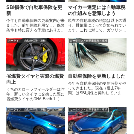
SBI損保で自動車保険を更
マイカー選定には自動車税
新
の仕組みを意識しよう
今年も自動車保険の更新案内が来
現在の自動車税の税額は以下の通
ました。前年保険利用なし、保険
り。排気量によって定められてい
条件も特に変える予定はありませ
ます。これに対して、ガソリン車
んが、年齢が上がったので更に良
は登録から13年以上で15％の重
い条件を出してくる損保会社があ
加算税が、ディーゼル車は11年
カーライフ・自動車保険・車検
カーライフ・自動車保険・車検
る可能性が...
目以降1...
省燃費タイヤと実際の燃費
自動車保険を更新しました
向上
今年も自動車保険の更新時期がや
ってきました。現在（過去7年
うちのカローラフィールダーは昨
間）はSBI損保と契約しています
年、新しいタイヤに交換した際に
が、更新時には必ず一括見積もり
省燃費タイヤのDNA Earth-1（ヨ
で比較検討を行います。この1年
コハマタイヤ）にしたのですが、
間の保険利...
転職により車通勤から電車通勤
カーライフ・自動車保険・車検
カーライフ・自動車保険・車検
と...