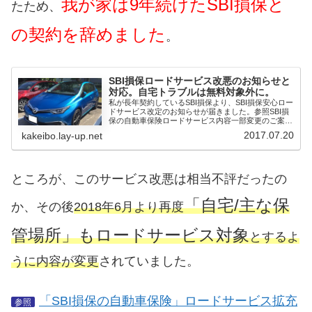
我が家は9年続けたSBI損保と
たため、
の契約を辞めました
。
SBI損保ロードサービス改悪のお知らせと
対応。自宅トラブルは無料対象外に。
私が長年契約しているSBI損保より、SBI損保安心ロー
ドサービス改定のお知らせが届きました。参照SBI損
保の自動車保険ロードサービス内容一部変更のご案内
2017...
2017.07.20
kakeibo.lay-up.net
ところが、このサービス改悪は相当不評だったの
「自宅/主な保
か、その後
2018年6月より再度
管場所」もロードサービス対象
とするよ
うに内容が変更
されていました。
「SBI損保の自動車保険」ロードサービス拡充
参照