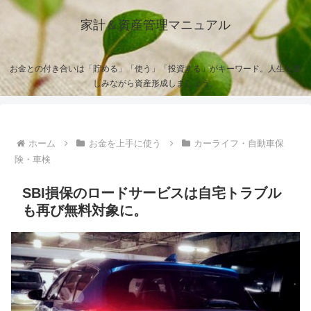
家計＆資産管理マニュアル
お金との付き合いは「貯める」「使う」「投資する」がキーワード。人生を楽
しみながら資産形成しましょう。
ホーム
お金を上手に使う
カーライフ・自動車保
険・車検
SBI損保のロードサービスは自宅トラブル
も再び無料対象に。