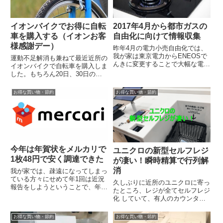
イオンバイクでお得に自転
2017年4月から都市ガスの
車を購入する（イオンお客
自由化に向けて情報収集
様感謝デー）
昨年4月の電力小売自由化では、
我が家は東京電力からENEOSで
運動不足解消も兼ねて最近近所の
んきに変更することで大幅な電気
イオンバイクで自転車を購入しま
料金の削減となりました。さて、
した。もちろん20日、30日の
2017年4月からは都市ガスの小売
「イオンお客様感謝デー」に！！
り自...
これで5％OFF。私はWAONで支
お得な買い物・節約
お得な買い物・節約
払いま...
今年は年賀状をメルカリで
ユニクロの新型セルフレジ
1枚48円で安く調達できた
が凄い！瞬時精算で行列解
消
我が家では、疎遠になってしまっ
ている方々にせめて年1回は近況
久しぶりに近所のユニクロに寄っ
報告をしようということで、年賀
たところ、レジが全てセルフレジ
状の習慣を続けています。しかし
化 していて、有人のカウンター
ハガキ代や印刷代もバカにならな
は端っこに一箇所だけになってい
いので、な...
ました。これが、スーパーのセル
お得な買い物・節約
お得な買い物・節約
フレジの様...