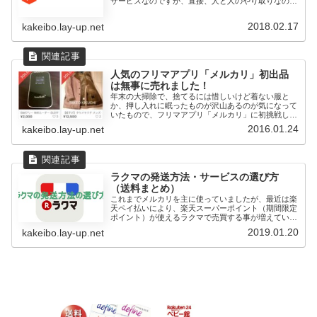
サービスなのですが、直接、人と人のやり取りなので
トラブルには十分...
2018.02.17
kakeibo.lay-up.net
人気のフリマアプリ「メルカリ」初出品
は無事に売れました！
年末の大掃除で、捨てるには惜しいけど着ない服と
か、押し入れに眠ったものが沢山あるのが気になって
いたもので、フリマアプリ「メルカリ」に初挑戦して
みました。今回出品...
2016.01.24
kakeibo.lay-up.net
ラクマの発送方法・サービスの選び方
（送料まとめ）
これまでメルカリを主に使っていましたが、最近は楽
天ペイ払いにより、楽天スーパーポイント（期間限定
ポイント）が使えるラクマで売買する事が増えていま
す。メルカリと同...
2019.01.20
kakeibo.lay-up.net