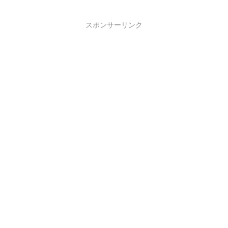
売られていますが、薬局や
Amazonで売...
スポンサーリンク