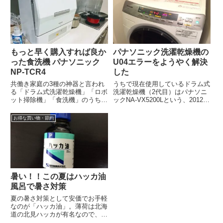
もっと早く購入すれば良か
パナソニック洗濯乾燥機の
った食洗機 パナソニック
U04エラーをようやく解決
NP-TCR4
した
共働き家庭の3種の神器と言われ
うちで現在使用しているドラム式
る「ドラム式洗濯乾燥機」「ロボ
洗濯乾燥機（2代目）はパナソニ
ット掃除機」「食洗機」のうち、
ックNA-VX5200Lという、2012年
「食洗機」だけは絶対買わない！
秋発売のモデルです。ここのとこ
2人分だし洗えばいいよと言い張
ろ、乾燥中に「U04」エラー...
お得な買い物・節約
っていたの...
暑い！！この夏はハッカ油
風呂で暑さ対策
夏の暑さ対策として安価でお手軽
なのが「ハッカ油」。薄荷は北海
道の北見ハッカが有名なので、空
港でもお土産としてスプレー等が