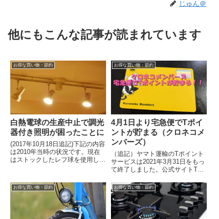
じゅん＠
他にもこんな記事が読まれています
お得な買い物・節約
お得な買い物・節約
白熱電球の生産中止で調光
4月1日より宅急便でTポイ
器付き照明が困ったことに
ントが貯まる（クロネコメ
ンバーズ）
(2017年10月18日追記)下記の内容
は2010年当時の状況です。現在
（追記）ヤマト運輸のTポイント
はストックしたレフ球を使用しつ
サービスは2021年3月31日をもっ
つ、調光機能は諦めて一部LED化
て終了しました。公式サイトTポ
しています。)電気代の節約...
イントサービス終了のお知らせヤ
マト運輸のクロネコメンバーズ
お得な買い物・節約
お得な買い物・節約
（無料...