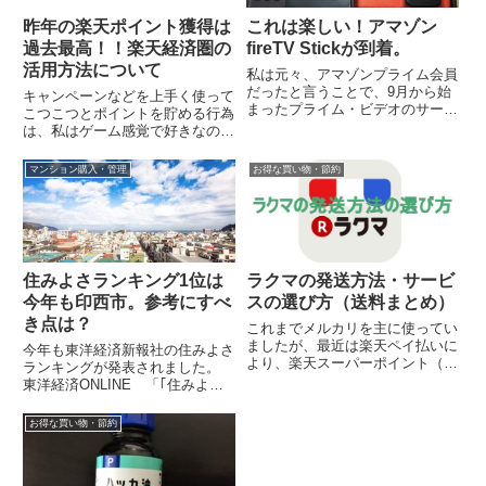
昨年の楽天ポイント獲得は
これは楽しい！アマゾン
過去最高！！楽天経済圏の
fireTV Stickが到着。
活用方法について
私は元々、アマゾンプライム会員
だったと言うことで、9月から始
キャンペーンなどを上手く使って
まったプライム・ビデオのサービ
こつこつとポイントを貯める行為
スを無料で利用できるのですが、
は、私はゲーム感覚で好きなので
このラインナップが絶妙でうちで
すが、うちの妻なんかは「めんど
は非常に好...
くさーい」の一言で全く興味が無
マンション購入・管理
お得な買い物・節約
いですね。...
住みよさランキング1位は
ラクマの発送方法・サービ
今年も印西市。参考にすべ
スの選び方（送料まとめ）
き点は？
これまでメルカリを主に使ってい
ましたが、最近は楽天ペイ払いに
今年も東洋経済新報社の住みよさ
より、楽天スーパーポイント（期
ランキングが発表されました。
間限定ポイント）が使えるラクマ
東洋経済ONLINE 「｢住みよさ
で売買する事が増えています。メ
ランキング2015｣トップ50」今年
ルカリと同...
の総合評価1位は千葉県印西
お得な買い物・節約
市、...