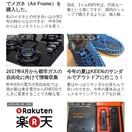
でメガネ（Air Frame）を
現在、1ドル83円半ば。円高も一
購入した。
服という感じですが、国内のショ
ップで購入するよりは、個人輸入
私のメガネとの付き合いは小学2
した方がはるかに安いものは多い
年の時からなのですが、中学3年
ですね。個人輸入の際に忘れては
からはコンタクトレンズを使うよ
いけない...
うになり、今はメガネを使うのは
基本的に朝晩のみ。今回、10年
お得な買い物・節約
お得な買い物・節約
以上も使い...
2017年4月から都市ガスの
今年の夏はKEENのサンダ
自由化に向けて情報収集
ルでアウトドアに行こう！
昨年4月の電力小売自由化では、
夏はやっぱりサンダルが楽ちんで
我が家は東京電力からENEOSで
良いのですが、今年の夏休みはフ
んきに変更することで大幅な電気
ェス＆マリンアウトドアを計画し
料金の削減となりました。さて、
ている事もあり、いつもの漁サン
2017年4月からは都市ガスの小売
と違ってもう少ししっかりしてい
お得な買い物・節約
お得な買い物・節約
り自...
るサンダル...