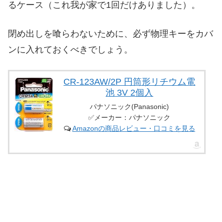
るケース（これ我が家で1回だけありました）。
閉め出しを喰らわないために、必ず物理キーをカバ
ンに入れておくべきでしょう。
CR-123AW/2P 円筒形リチウム電
池 3V 2個入
パナソニック(Panasonic)
✅メーカー：パナソニック
Amazonの商品レビュー・口コミを見る