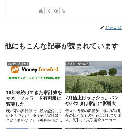
じゅん＠
他にもこんな記事が読まれています
家計簿・家計管理
家計簿・家計管理
10年来続けてきた家計簿を
7月値上げラッシュ。パン
マネーフォワード有料版に
やパスタは家計に影響大
変更した
最近の円安の影響か、既に家庭用
我が家の家計簿は、私が記録して
品の様々なものが値上げしていま
いるのですが「ゆう子の家計簿」
す。6月には大手製粉メーカーが
という有料ソフトを独身時代から
小麦粉の値上げを行う為、7月か
愛用していました