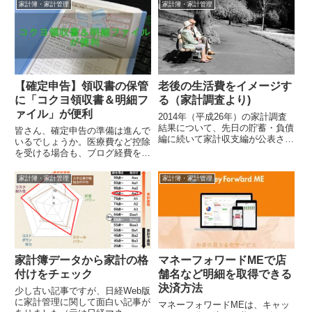
らはパンやパスタなど小麦粉製品
（Windows95（たぶん）の頃か
家計簿・家計管理
家計簿・家計管理
が値上げが...
らずっとアップデー...
【確定申告】領収書の保管
老後の生活費をイメージす
に「コクヨ領収書＆明細フ
る（家計調査より)
ァイル」が便利
2014年（平成26年）の家計調査
結果について、先日の貯蓄・負債
皆さん、確定申告の準備は進んで
編に続いて家計収支編が公表され
いるでしょうか。医療費など控除
ています。家計調査年報（家計収
を受ける場合も、ブログ経費を計
支編）平成26年（2014年）201...
上する場合も領収書の提出（また
は保管）が必要となります。きち
家計簿・家計管理
家計簿・家計管理
んと整理し...
家計簿データから家計の格
マネーフォワードMEで店
付けをチェック
舗名など明細を取得できる
決済方法
少し古い記事ですが、日経Web版
に家計管理に関して面白い記事が
マネーフォワードMEは、キャッ