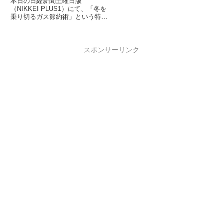
本日の日経新聞土曜日版
（NIKKEI PLUS1）にて、「冬を
乗り切るガス節約術」という特集
記事が組まれていました。実際我
が家でも、夏に比べて冬はガスの
使用量が...
スポンサーリンク