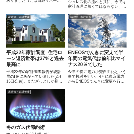
ありました（元は日経マネー
シュレス化の流れと共に、今では
2014年4月号の改変のようで
家計管理に無くてはならない、全
す）。 わが家の家計を格付けチ
自動家計簿となっています。この
ェック 弱点...
アプリ一つで保有する全ての資産
家計簿・家計管理
家計簿・家計管理
状況やお金...
平成22年家計調査 -住宅ロ
ENEOSでんきに変えて半
ーン返済世帯は37%と過去
年間の電気代は前年比マイ
最高に
ナス20％でした
平成22年の家計調査報告が統計
今年の春に電力小売自由化という
局のHPにあがっていました(2月
事で検討を行い、4月に東京電力
15日公表)。まだざっとしか見て
からENEOSでんきに変更を行っ
いませんが、気になったのが「な
ています。今月でちょうど6ヶ月
んだかんだ言ってもローンを組ん
が経過しましたので、半年間の電
家計簿・家計管理
で家を...
力使用量...
冬のガス代節約術