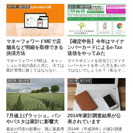
家計簿・家計管理
家計簿・家計管理
マネーフォワードMEで店
【確定申告】今年はマイナ
舗名など明細を取得できる
ンバーカードによるe-Tax
決済方法
送信をやってみた
マネーフォワードMEは、キャッ
マイナポイントを目当てにマイナ
シュレス化の流れと共に、今では
ンバーカードを作った方も多いの
家計管理に無くてはならない、全
ではないでしょうか？（私もその
自動家計簿となっています。この
一人）。いつもは紙で郵送してい
アプリ一つで保有する全ての資産
た所得税の確定申告ですが、今年
家計簿・家計管理
家計簿・家計管理
状況やお金...
はマイナン...
7月値上げラッシュ。パン
2014年家計調査結果が公
やパスタは家計に影響大
表されています
最近の円安の影響か、既に家庭用
2014年（平成26年）の家計調査