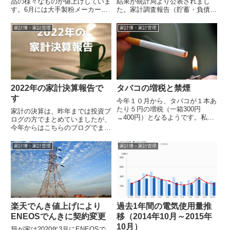
品の様々なものが値上げしていま
結果が統計局より公表されまし
す。6月には大手製粉メーカーが
た。家計調査報告（貯蓄・負債
小麦粉の値上げを行う為、7月か
編）－平成26年（2014年）平均
らはパンやパスタなど小麦粉製品
結果速報－（二人以上の世帯）他
家計簿・家計管理
家計簿・家計管理
が値上げが...
人のお...
2022年の家計決算報告で
タバコの増税と禁煙
す
今年１０月から、タバコが１本あ
たり５円の増税（一箱300円
家計の決算は、昨年までは投資ブ
→400円）となるようです。私自
ログの方でまとめていましたが、
身は完全に禁煙してから2年程で
今年からはこちらのブログでまと
すが、この増税をきっかけに禁煙
めることにしました。我が家は、
を考えてい...
私が家計の管理をしていますが、
家計簿・家計管理
家計簿・家計管理
年に1回家...
楽天でんき値上げにより
過去1年間の電気使用量推
ENEOSでんきに契約変更
移（2014年10月～2015年
10月）
我が家は2020年3月にENEOSで