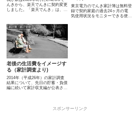
んきから、楽天でんきに契約変更
東京電力のでんき家計簿は無料登
しました。「楽天でんき」は、基
録で契約家庭の過去24ヶ月の電
本料金が無いということと、期間
気使用状況をモニターできる便利
限定の楽天ポイントを支払いに使
なサイトです。この1年間で節電
用で...
の成果はどうだったのかを上記サ
家計簿・家計管理
イトで確認...
老後の生活費をイメージす
る（家計調査より)
2014年（平成26年）の家計調査
結果について、先日の貯蓄・負債
編に続いて家計収支編が公表され
ています。家計調査年報（家計収
支編）平成26年（2014年）201...
スポンサーリンク