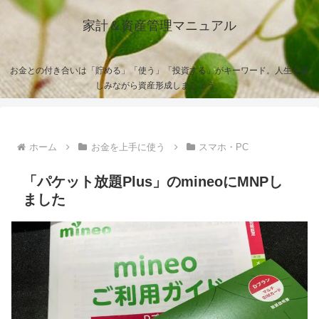
家計＆資産管理マニュアル
お金との付き合いは「貯める」「使う」「投資する」がキーワード。人生を楽
しみながら資産形成しましょう。
ホーム
お金を上手に使う
スマホ・PC
「パケット放題Plus」のmineoにMNPし
ました