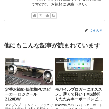
ですので、お気軽に連絡下さい。
じゅん＠
他にもこんな記事が読まれています
スマホ・PC
スマホ・PC
定番お勧め 低価格PCスピ
モバイルブロガーにオスス
ーカー ロジクール
メ。薄くて軽い！MS製折
Z120BW
りたたみキーボードレビュ
ー（Universal Foldable
アマゾンプライムミュージックで
iPadmini用のモバイルキーボード
Keyboard GU5-00014）
新たなお気に入り曲を発掘するの
として、マイクロソフトの