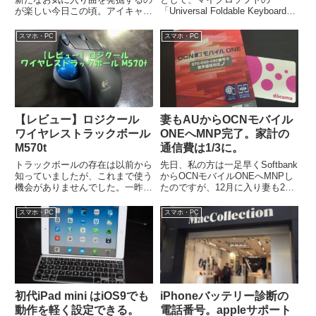
が楽しい今日この頃。アイキャッ
「Universal Foldable Keyboard
チ画像は私の自宅PC周りの写真
GU5-00014」を購入しました。巷
ですが、このPC用ミニスピーカ
の...
スマホ・PC
スマホ・PC
ー『Z12...
【レビュー】ロジクール
妻もAUからOCNモバイル
ワイヤレストラックボール
ONEへMNP完了。家計の
M570t
通信費は1/3に。
トラックボールの存在は以前から
先日、私の方は一足早くSoftbank
知っていましたが、これまで使う
からOCNモバイルONEへMNPし
機会がありませんでした。一昨年
たのですが、12月に入り妻も2年
前にデュアルモニターにしてか
縛りが明けたのでAUからOCNモ
ら、カーソルの移動距離が増えた
バイルONEへMNPしま...
スマホ・PC
スマホ・PC
事で手首の違...
初代iPad mini はiOS9でも
iPhoneバッテリー診断の
動作を軽く設定できる。
電話番号。appleサポート