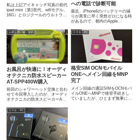
への電話で診断可能
私は上記アイキャッチ写真の初代
ipad mini（第1世代、wifiモデル、
最近、iPhone6のバッテリーの減
16G）とロジクールのウルトラス
りが異常に早く突然ゼロになる時
リム キーボード（TM715）を愛
があるので、都内のApple
用していましたが、...
store（秋葉原のBIC Apple製品修
理サービス（公認））...
お得な買い物・節約
スマホ・PC
格安SIM OCNモバイル
お風呂が快適に！オーディ
ONEへメイン回線をMNP
オテクニカ防水スピーカー
完了
AT-SPP400W購入
メイン回線の通話SIMをOCNモバ
前回のシャワーヘッド交換と合わ
イルONEへMNPで移管手続きし
せて今回導入したのが、オーディ
ていましたが、ひとまず無事に完
オテクニカの防水スピーカーAT-
了しました。使用端末は
SPP400Wです。もともと、ジッ
iPhone6（SIMフリー）で、設定
プロックにiPhoneを入れて風呂...
スマホ・PC
は特...