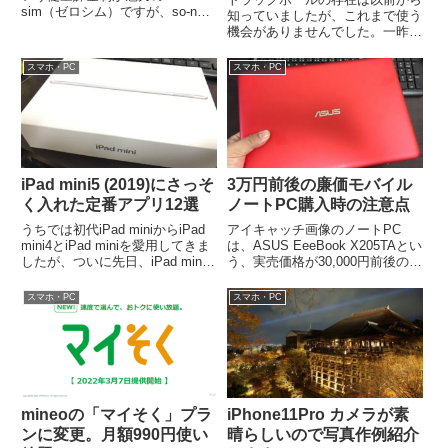
sim（ゼロシム）ですが、so-net
知っていましたが、これまで使う
から提供されていたものが、nuro
機会がありませんでした。一昨年
モバイルというブランドに変わ
前にデュアルモニターにしてか
っ...
ら、カーソルの移動距離が増えた
スマホ・PC
スマホ・PC
事で手首の違...
iPad mini5 (2019)にさっそ
3万円前後の廉価モバイル
く入れた定番アプリ12選
ノートPC購入時の注意点
うちでは初代iPad miniからiPad
アイキャッチ画像のノートPC
mini4とiPad miniを愛用してきま
は、ASUS EeeBook X205TAとい
したが、ついに先日、iPad mini5
う、実売価格が30,000円前後の
(2019）が発売されました！...
11インチ廉価モバイルノートPC
です。もともとは本機...
スマホ・PC
スマホ・PC
mineoの「マイそく」プラ
iPhone11Pro カメラが素
ンに変更。月額990円使い
晴らしいので写真作例紹介