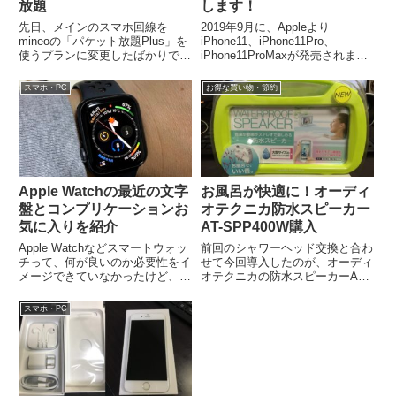
放題
します！
先日、メインのスマホ回線を
2019年9月に、Appleより
mineoの「パケット放題Plus」を
iPhone11、iPhone11Pro、
使うプランに変更したばかりです
iPhone11ProMaxが発売されまし
が、新しく「マイそく」プラン、
た。それまで2年間、iPhone7を
月額990円で1.5Mbps使い放題...
使用して...
スマホ・PC
お得な買い物・節約
Apple Watchの最近の文字
お風呂が快適に！オーディ
盤とコンプリケーションお
オテクニカ防水スピーカー
気に入りを紹介
AT-SPP400W購入
Apple Watchなどスマートウォッ
前回のシャワーヘッド交換と合わ
チって、何が良いのか必要性をイ
せて今回導入したのが、オーディ
メージできていなかったけど、実
オテクニカの防水スピーカーAT-
際にApple Watchを使い始めてか
SPP400Wです。もともと、ジッ
らあまりに便利なのと...
プロックにiPhoneを入れて風呂...
スマホ・PC