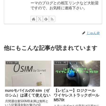
ーマのブログとの相互リンクなど大歓迎
ですので、お気軽に連絡下さい。
じゅん＠
他にもこんな記事が読まれています
スマホ・PC
スマホ・PC
nuroモバイルの0 sim（ゼ
【レビュー】ロジクール
ロシム）は遅くて使えない
ワイヤレストラックボール
M570t
月間通信量500MB未満は無料と
いう従量課金制が魅力の0
トラックボールの存在は以前から