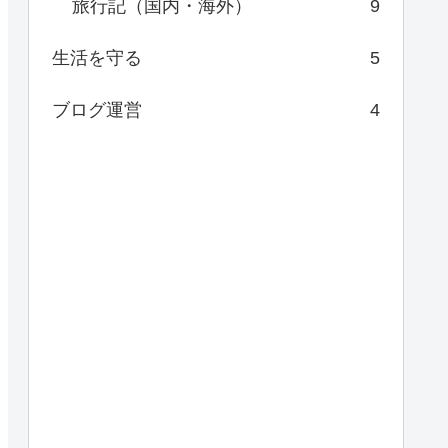
旅行記（国内・海外）
9
生活を守る
5
ブログ運営
4