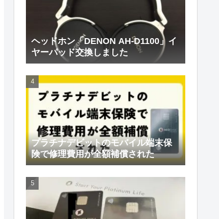
ヘッドホン「DENON AH-D1100」イ
ヤーパッド交換しました
プラチナデビットのモバイル端末保
険で修理費用が全額補償された