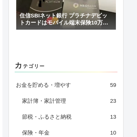
住信SBIネット銀行 プラチナデビッ
トカードはモバイル端末保険10万円/
年まで補償
カ
テゴリー
お金を貯める・増やす
59
家計簿・家計管理
23
節税・ふるさと納税
13
保険・年金
10