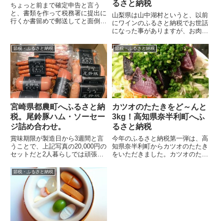
るさと納税
ちょっと前まで確定申告と言う
と、書類を作って税務署に提出に
山梨県は山中湖村というと、以前
行くか書留めで郵送してと面倒だ
にワインのふるさと納税でお世話
ったのですが、今はマイナンバー
になった事がありますが、お肉も
カードとスマホがあれば、カード
有名なところです。今回、山中湖
リーダーも不...
村への10,000円のふるさと納税の
節税・ふるさと納税
節税・ふるさと納税
返礼...
宮崎県都農町へふるさと納
カツオのたたきをど～んと
税。尾鈴豚ハム・ソーセー
3kg！高知県奈半利町へふ
ジ詰め合わせ。
るさと納税
賞味期限が製造日から3週間と言
今年のふるさと納税第一弾は、高
うことで、上記写真の20,000円の
知県奈半利町からカツオのたたき
セットだと2人暮らしでは頑張っ
をいただきました。カツオのたた
てたべなきゃならないボリューム
きはシンプルに食べても良いし、
でしたが、メチャクチャ美味いハ
アレンジ料理もいろいろと出来る
節税・ふるさと納税
ム・...
ので非常に...