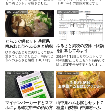
もつ鍋セット」が届きました。牛
（2018年）の控除対象とするた
ミックスホルモンは丸ちょう、小
めには年内に寄付金の受領処理が
ちょう、大ちょう、ハツが
終わっている必要があります。そ
節税・ふるさと納税
節税・ふるさと納税
400g×...
ろそ...
とらふぐ鍋セット 兵庫県
ふるさと納税の控除上限額
南あわじ市へふるさと納税
を計算してみよう
ひれ酒があまりに美味しくて飲み
過ぎてしまいましたが、南あわじ
2015年4月1日よりワンストップ
市へのふるさと納税（20,000円）
特例制度によりふるさと納税の控
のお礼の品「淡路島3年とらふぐ
除に確定申告が不要となりました
梅コース ふぐ鍋セット（2人
（5自治体まで）。また、2015年
前）」...
1月からは控除額の上限が従来の
節税・ふるさと納税
節税・ふるさと納税
2...
マイナンバーカードとスマ
山中湖ハムお試しセット７
ホによる確定申告の始め方
種盛 山梨県山中湖村へふ