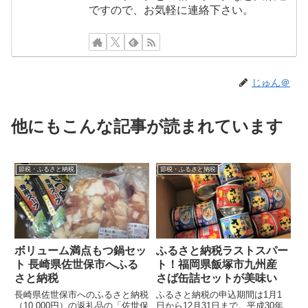
ですので、お気軽に連絡下さい。
じゅん＠
他にもこんな記事が読まれています
節税・ふるさと納税
節税・ふるさと納税
ボリューム満点もつ鍋セッ
ふるさと納税ラストスパー
ト 長崎県佐世保市へふる
ト！福岡県飯塚市九州産
さと納税
さば缶詰セットが美味い
長崎県佐世保市へのふるさと納税
ふるさと納税の申込期間は1月1
（10,000円）の返礼品の「佐世保
日から12月31日まで。平成30年