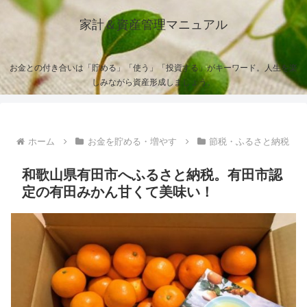
家計＆資産管理マニュアル
お金との付き合いは「貯める」「使う」「投資する」がキーワード。人生を楽
しみながら資産形成しましょう。
ホーム
お金を貯める・増やす
節税・ふるさと納税
和歌山県有田市へふるさと納税。有田市認
定の有田みかん甘くて美味い！