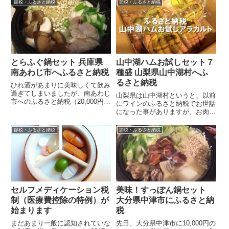
岡県飯塚市へ10,000円のふるさと
終わっている必要があります。そ
節税・ふるさと納税
節税・ふるさと納税
納税...
ろそ...
とらふぐ鍋セット 兵庫県
山中湖ハムお試しセット７
南あわじ市へふるさと納税
種盛 山梨県山中湖村へふ
るさと納税
ひれ酒があまりに美味しくて飲み
過ぎてしまいましたが、南あわじ
山梨県は山中湖村というと、以前
市へのふるさと納税（20,000円）
にワインのふるさと納税でお世話
のお礼の品「淡路島3年とらふぐ
になった事がありますが、お肉も
梅コース ふぐ鍋セット（2人
有名なところです。今回、山中湖
前）」...
村への10,000円のふるさと納税の
節税・ふるさと納税
節税・ふるさと納税
返礼...
セルフメディケーション税
美味！すっぽん鍋セット
制（医療費控除の特例）が
大分県中津市にふるさと納
始まります
税
まだあまり一般に認知されていな
先日、大分県中津市に10,000円の