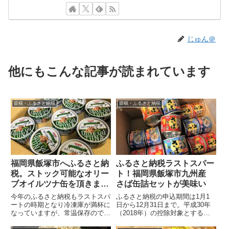
じゅん＠
他にもこんな記事が読まれています
節税・ふるさと納税
節税・ふるさと納税
福岡県飯塚市へふるさと納
ふるさと納税ラストスパー
税。ストック可能なオリー
ト！福岡県飯塚市九州産
ブオイルツナ缶を頂きまし
さば缶詰セットが美味い
た。
今年のふるさと納税もラストスパ
ふるさと納税の申込期間は1月1
ートの時期となり冷凍庫が満杯に
日から12月31日まで。平成30年
なっていますが、常温保存のでき
（2018年）の控除対象とするた
る缶詰は助かります！！今回、福
めには年内に寄付金の受領処理が