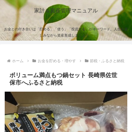
家計＆資産管理マニュアル
お金との付き合いは「貯める」「使う」「投資する」がキーワード。人生を楽
しみながら資産形成しましょう。
ホーム
お金を貯める・増やす
節税・ふるさと納税
ボリューム満点もつ鍋セット 長崎県佐世
保市へふるさと納税