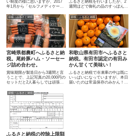
い制度の様に思いますが、2017
ふるさと納税を行いましたが、2
年1月から「セルフメディケーシ
週間ほどで御礼の品のすっぽん鍋
ョン税制（医療費控除の特例）」
セットが送られてきました！大分
が始まります。従来からの医療費
というと別府や由布院というイメ
節税・ふるさと納税
節税・ふるさと納税
控除は、...
ージ...
宮崎県都農町へふるさと納
和歌山県有田市へふるさと
税。尾鈴豚ハム・ソーセー
納税。有田市認定の有田み
ジ詰め合わせ。
かん甘くて美味い！
賞味期限が製造日から3週間と言
ふるさと納税で冷凍庫の中は既に
うことで、上記写真の20,000円の
いっぱいになっていますが、本日
セットだと2人暮らしでは頑張っ
届いたのは常温保存のみかん！私
てたべなきゃならないボリューム
は元関西人なので、みかんと言え
でしたが、メチャクチャ美味いハ
ば和歌山の有田みかん。昔から大
節税・ふるさと納税
ム・...
好きなので...
ふるさと納税の控除上限額