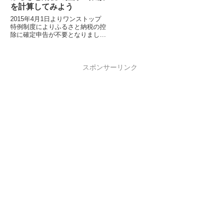
を計算してみよう
2015年4月1日よりワンストップ
特例制度によりふるさと納税の控
除に確定申告が不要となりました
（5自治体まで）。また、2015年
1月からは控除額の上限が従来の
2...
スポンサーリンク