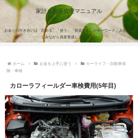
家計＆資産管理マニュアル
お金との付き合いは「貯める」「使う」「投資する」がキーワード。人生を楽
しみながら資産形成しましょう。
ホーム
お金を上手に使う
カーライフ・自動車保
険・車検
カローラフィールダー車検費用(5年目)