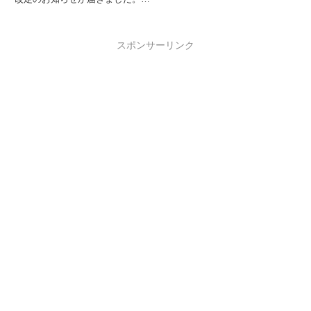
照SBI損保の自動車保険ロードサ
ービス内容一部変更のご案内
2017...
スポンサーリンク