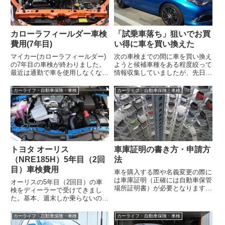
カローラフィールダー車検
「試乗車落ち」狙いでお買
費用(7年目)
い得に車を買い換えた
マイカー(カローラフィールダー)
次の車検までの間に車を買い換え
の7年目の車検が終わりました。
ようと候補車種をある程度絞って
最近は通勤で車を使用しなくなっ
情報収集していましたが、先日、
た為に走行距離も伸びていません
候補車種のひとつトヨタ オーリ
（53,000キロ）し、今回はオイル
ス120Tが「試乗車落ち」として
カーライフ・自動車保険・車検
カーライフ・自動車保険・車検
系...
中古車市...
トヨタ オーリス
車庫証明の書き方・申請方
（NRE185H）5年目（2回
法
目）車検費用
車を購入する際や名義変更の際に
は車庫証明（正確には自動車保管
オーリスの5年目（2回目）の車
場所証明書）が必要となります。
検をディーラーで受けてきまし
ディーラーに任せると15,000円～
た。基本、週末しか乗らないので
30,000円程度の代行費用がかか...
走行距離はまだ19,000キロとなっ
ています（最近はコロナ対策とし
カーライフ・自動車保険・車検
カーライフ・自動車保険・車検
て車通...