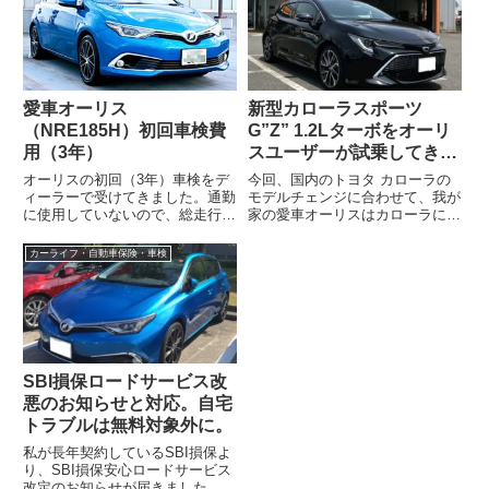
愛車オーリス
新型カローラスポーツ
（NRE185H）初回車検費
G”Z” 1.2Lターボをオーリ
用（3年）
スユーザーが試乗してきま
した
オーリスの初回（3年）車検をデ
今回、国内のトヨタ カローラの
ィーラーで受けてきました。通勤
モデルチェンジに合わせて、我が
に使用していないので、総走行距
家の愛車オーリスはカローラに統
離はまだ10,600キロしかありませ
合され、新たに「カローラ スポ
ん（本当はもっと走り回りたいの
ーツ」の名で新登場しました（ヨ
カーライフ・自動車保険・車検
です...
ーロッパで...
SBI損保ロードサービス改
悪のお知らせと対応。自宅
トラブルは無料対象外に。
私が長年契約しているSBI損保よ
り、SBI損保安心ロードサービス
改定のお知らせが届きました。参