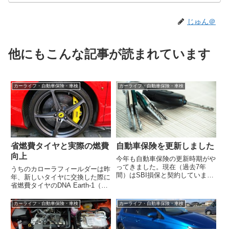
じゅん＠
他にもこんな記事が読まれています
カーライフ・自動車保険・車検
カーライフ・自動車保険・車検
省燃費タイヤと実際の燃費
自動車保険を更新しました
向上
今年も自動車保険の更新時期がや
ってきました。現在（過去7年
うちのカローラフィールダーは昨
間）はSBI損保と契約しています
年、新しいタイヤに交換した際に
が、更新時には必ず一括見積もり
省燃費タイヤのDNA Earth-1（ヨ
で比較検討を行います。この1年
コハマタイヤ）にしたのですが、
間の保険利...
転職により車通勤から電車通勤
カーライフ・自動車保険・車検
カーライフ・自動車保険・車検
と...