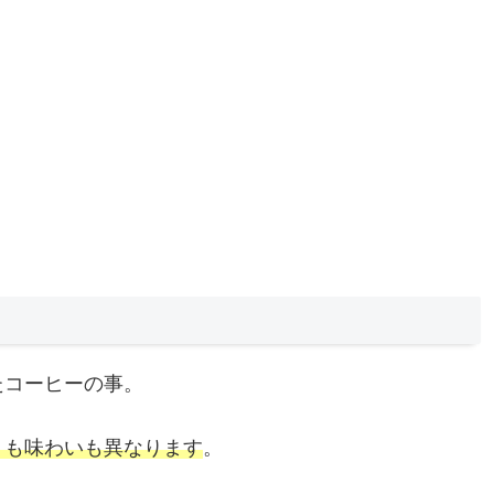
たコーヒーの事。
りも味わいも異なります
。