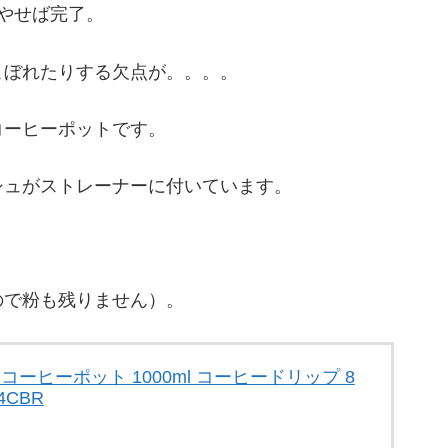
やせば完了。
こぼれたりする欠点が。。。。
コーヒーポットです。
シュがストレーナーに付いています。
ので粉も残りません）。
し コーヒーポット 1000ml コーヒードリップ 8
4CBR