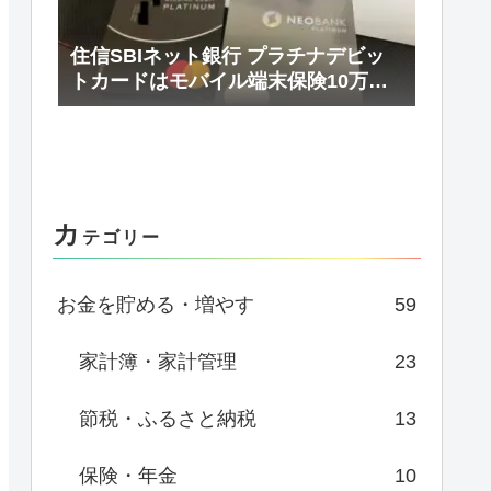
住信SBIネット銀行 プラチナデビッ
トカードはモバイル端末保険10万円/
年まで補償
カ
テゴリー
お金を貯める・増やす
59
家計簿・家計管理
23
節税・ふるさと納税
13
保険・年金
10