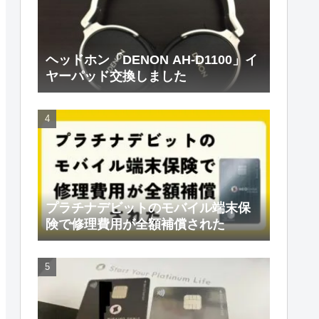
ヘッドホン「DENON AH-D1100」イ
ヤーパッド交換しました
プラチナデビットのモバイル端末保
険で修理費用が全額補償された