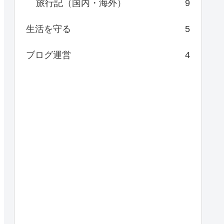
旅行記（国内・海外）
9
生活を守る
5
ブログ運営
4