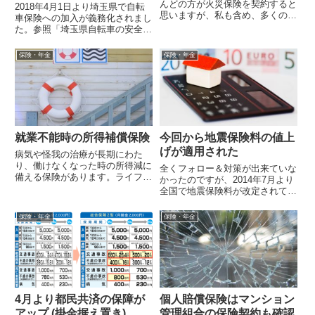
んどの方が火災保険を契約すると
2018年4月1日より埼玉県で自転
思いますが、私も含め、多くの人
車保険への加入が義務化されまし
が家の方に頭が一杯で火災保険に
た。参照「埼玉県自転車の安全な
ついてはちゃんと補償内容を覚え
利用の促進に関する条例」が改正
ていないか...
されました～自転車損害保険加入
保険・年金
保険・年金
義務化...
就業不能時の所得補償保険
今回から地震保険料の値上
げが適用された
病気や怪我の治療が長期にわた
り、働けなくなった時の所得減に
全くフォロー＆対策が出来ていな
備える保険があります。ライフネ
かったのですが、2014年7月より
ット生命の『就業不能保険』など
全国で地震保険料が改定されてい
興味があり少し調べていました
ました。 2014年7月 地震保険改
が、支払条件は...
定のご案内-AIU保険我が家は...
保険・年金
保険・年金
4月より都民共済の保障が
個人賠償保険はマンション
アップ (掛金据え置き)
管理組合の保険契約も確認