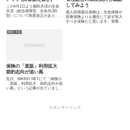
してみよう
この4月1日より都民共済の生命
共済（総合保障型、生命共済6
個人賠償責任保険は、生命保険や
型）について制度改正があり、掛
医療保険よりも優先して必ず加入
金据え置きで保障額が増えていま
すべき保険だと思います。実際
す。対象者はお手元に新しい加入
は、自動車保険や火災保険の特約
証が送られて...
で加入しているケースも多いです
保険・年金
けどね。最近...
保険の「直販」利用拡大
節約志向が追い風
先日、NIKKEI NETにて「保険の
「直販」利用拡大 節約志向が追
い風」という記事が出ていまし
た。 消費者の節約志向を背景に
インターネットや電話で保険を販
売す...
スポンサーリンク