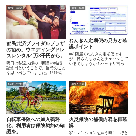
保険・年金
保険・年金
ねんきん定期便の見方と確
都民共済ブライダルプラザ
認ポイント
の勧め。ウエディングドレ
年1回届くねんきん定期便です
スレンタル1万8千円から。
が、皆さんちゃんとチェックして
明日は私達夫婦の11回目の結婚
いるでしょうか？ハッキリ言って
記念日ということで、当時のこと
「何を見たら良いの？」という状
を思い出していました。結婚式・
態の方も多い様なので、確認のポ
披露宴というのは、人生の一大イ
イントを整理...
ベントで思い出に残りますし、女
保険・年金
保険・年金
性にとって...
自転車保険への加入義務
火災保険の補償内容を再確
化。利用者は保険契約の確
認
認を。
家・マンションを買う時に、ほと